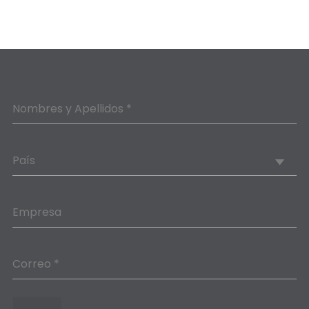
Nombres y Apellidos *
País
Empresa
Correo *