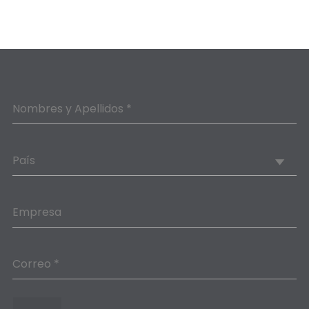
Nombres y Apellidos *
País
Empresa
Correo *