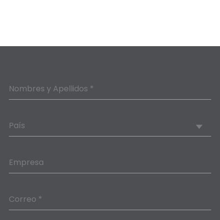
Nombres y Apellidos *
País
Empresa
Correo *