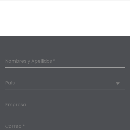
Nombres y Apellidos *
País
Empresa
Correo *