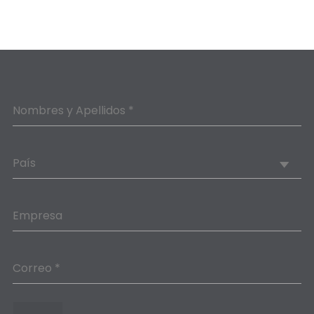
Nombres y Apellidos *
País
Empresa
Correo *