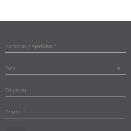
Nombres y Apellidos *
País
Empresa
Correo *