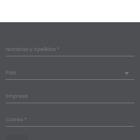
Nombres y Apellidos *
País
Empresa
Correo *