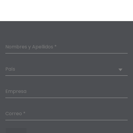
Nombres y Apellidos *
País
Empresa
Correo *