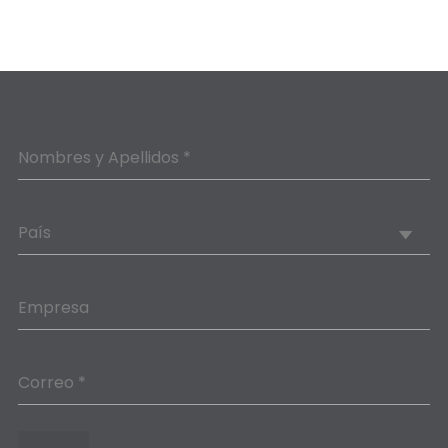
Nombres y Apellidos *
País
Empresa
Correo *