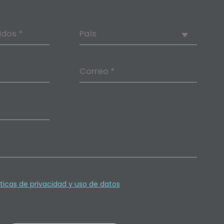
idos *
País
Correo *
íticas de privacidad y uso de datos