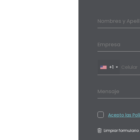
Nombres y Apell
Empresa
+1
Mensaje
Acepto las Pol
Limpiar formulario