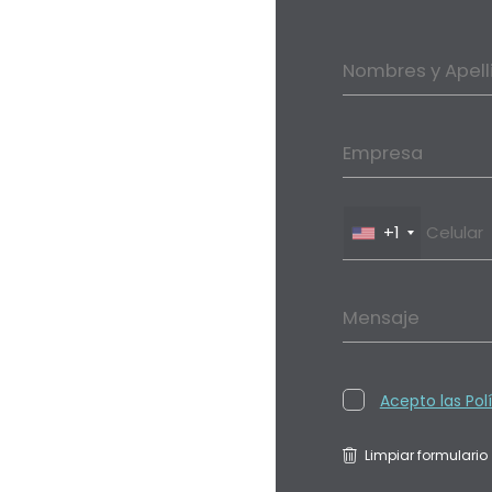
Nombres y Apell
Empresa
+1
Mensaje
Acepto las Pol
Limpiar formulario