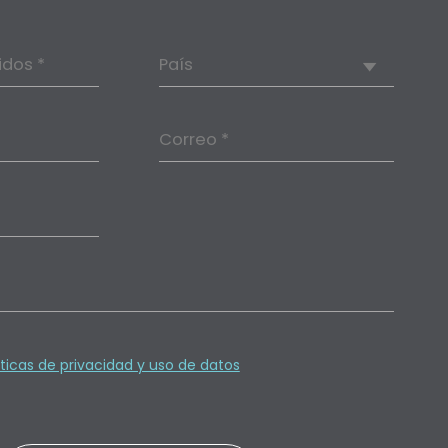
idos *
País
Correo *
íticas de privacidad y uso de datos