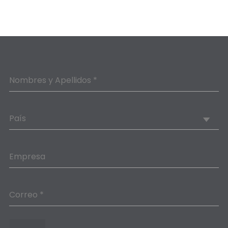
Nombres y Apellidos *
País
Empresa
Correo *