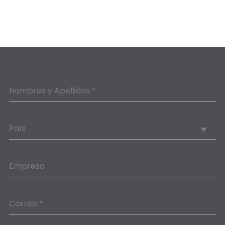
Nombres y Apellidos *
País
Empresa
Correo *