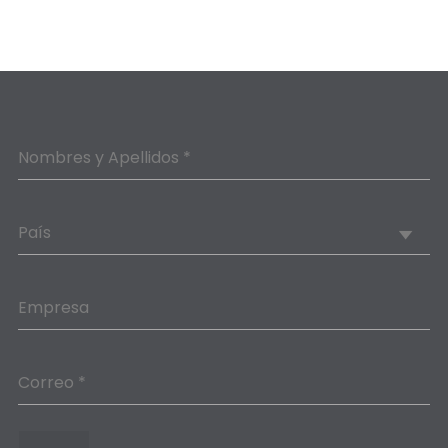
Nombres y Apellidos *
País
Empresa
Correo *