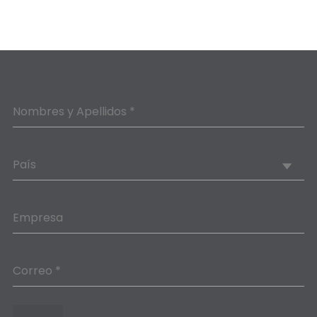
Nombres y Apellidos *
País
Empresa
Correo *