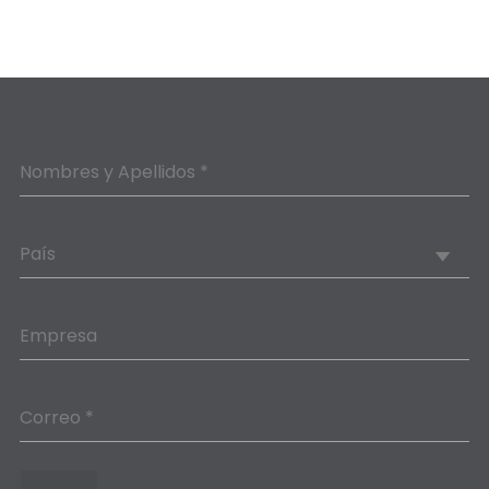
Nombres y Apellidos *
País
Empresa
Correo *