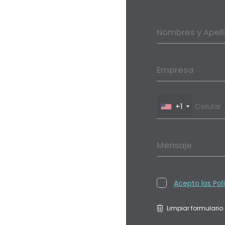
Nombres y Apell
Empresa
+1
Mensaje
Acepto las Pol
Limpiar formulario