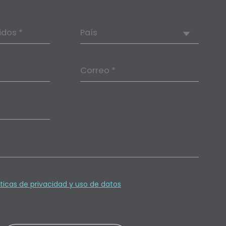
idos *
País
Correo *
íticas de privacidad y uso de datos