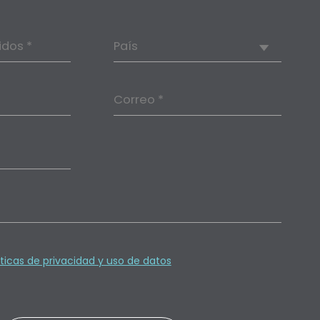
idos *
País
Correo *
íticas de privacidad y uso de datos