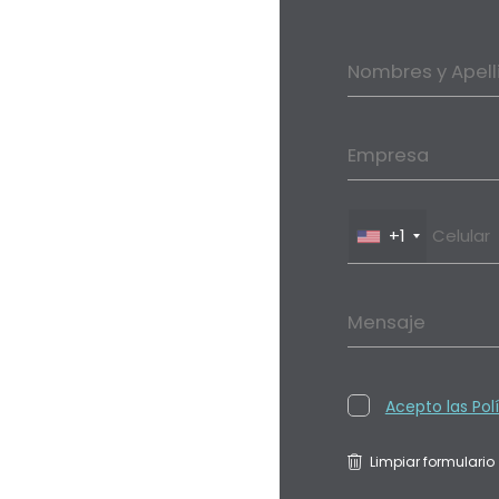
Nombres y Apell
Empresa
+1
Mensaje
Acepto las Pol
Limpiar formulario