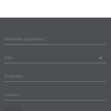
Nombres y Apellidos *
País
Empresa
Correo *