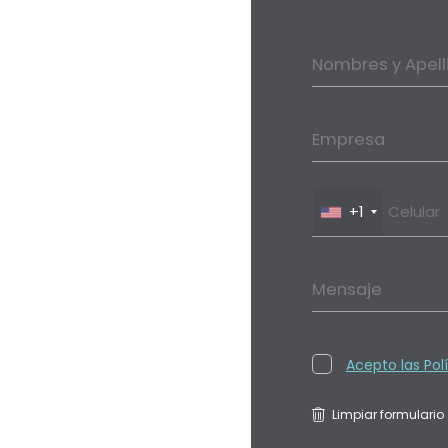
Nombres y Apell
Empresa
+1
Mensaje
Acepto las Pol
Limpiar formulario