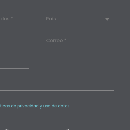
idos *
País
Correo *
íticas de privacidad y uso de datos