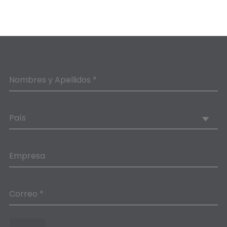
Nombres y Apellidos *
País
Empresa
Correo *