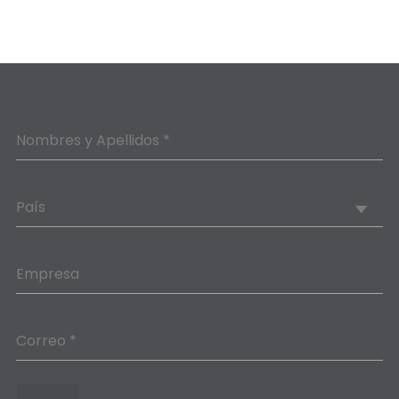
Nombres y Apellidos *
País
Empresa
Correo *