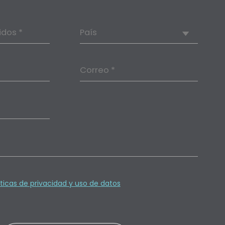
idos *
País
Correo *
íticas de privacidad y uso de datos