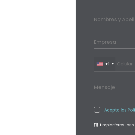
Nombres y Apell
Empresa
+1
Mensaje
Acepto las Pol
Limpiar formulario