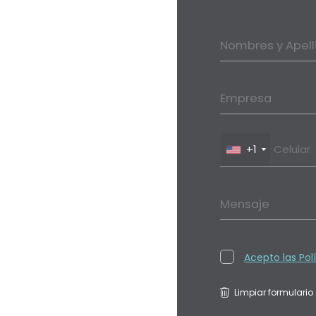
Nombres y Apell
Empresa
+1
Mensaje
Acepto las Pol
Limpiar formulario