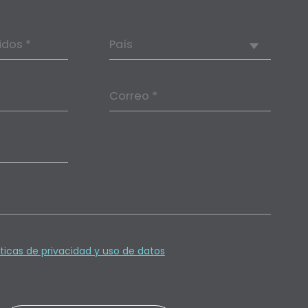
idos *
País
Correo *
íticas de privacidad y uso de datos