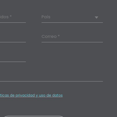
idos *
País
Correo *
íticas de privacidad y uso de datos