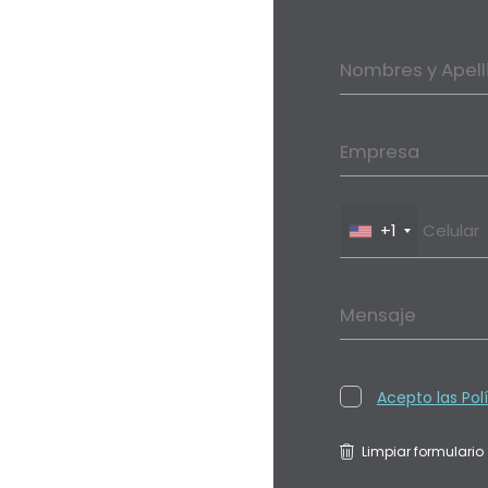
Nombres y Apell
Empresa
+1
Mensaje
Acepto las Pol
Limpiar formulario