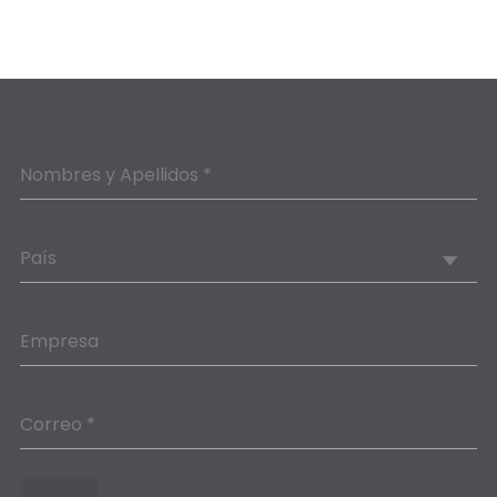
Nombres y Apellidos *
País
Empresa
Correo *