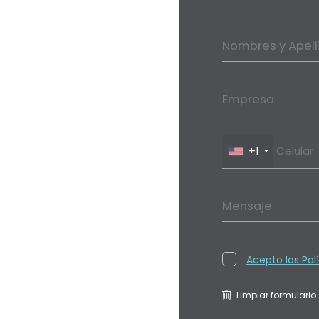
Nombres y Apell
Empresa
+1
Mensaje
Acepto las Pol
Limpiar formulario