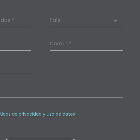
idos *
País
Correo *
íticas de privacidad y uso de datos