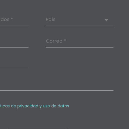
idos *
País
Correo *
íticas de privacidad y uso de datos