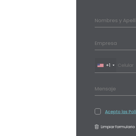
Nombres y Apell
Empresa
+1
Mensaje
Acepto las Pol
Limpiar formulario