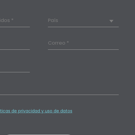
idos *
País
Correo *
íticas de privacidad y uso de datos