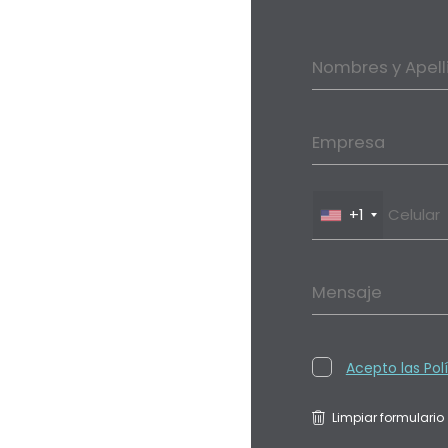
Nombres y Apell
Empresa
+1
Mensaje
Acepto las Pol
Limpiar formulario