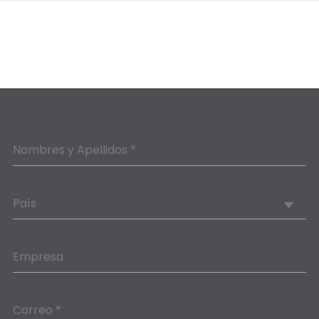
Nombres y Apellidos *
País
Empresa
Correo *