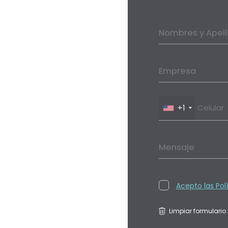
Nombres y Apell
Empresa
+1
Mensaje
Acepto las Pol
Limpiar formulario