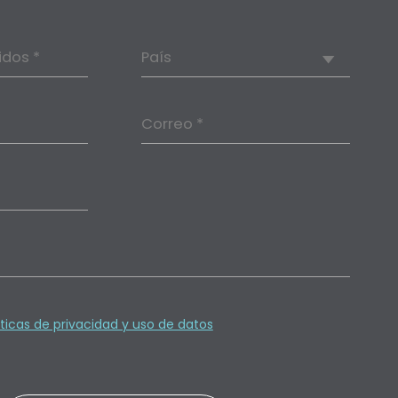
idos *
País
Correo *
íticas de privacidad y uso de datos