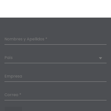
Nombres y Apellidos *
País
Empresa
Correo *