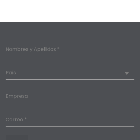
Nombres y Apellidos *
País
Empresa
Correo *