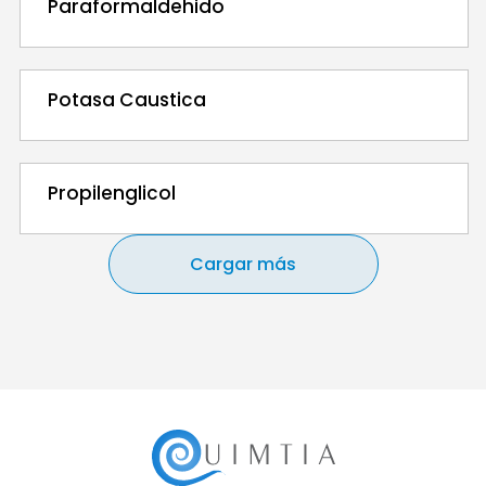
Paraformaldehido
Potasa Caustica
Propilenglicol
Cargar más