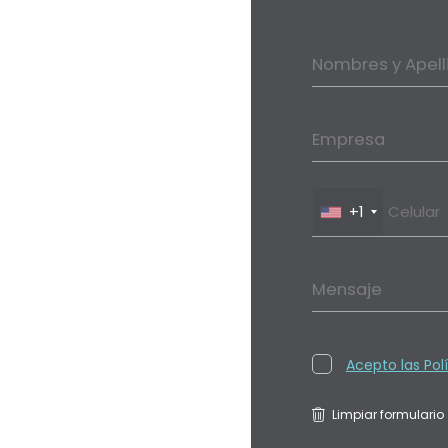
Nombres y Apell
Empresa
+1
Mensaje
Acepto las Pol
Limpiar formulario