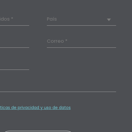
idos *
País
Correo *
íticas de privacidad y uso de datos