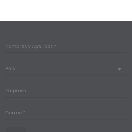
Nombres y Apellidos *
País
Empresa
Correo *