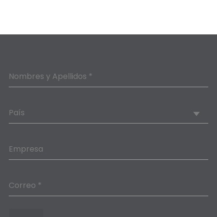
Nombres y Apellidos *
País
Empresa
Correo *