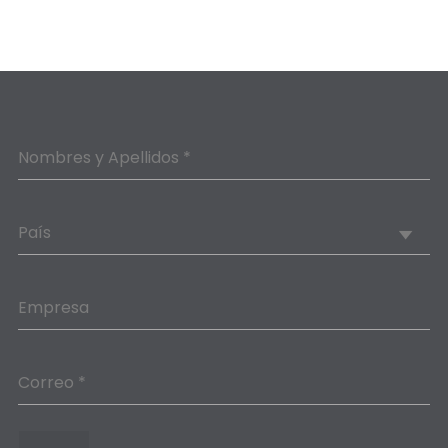
Nombres y Apellidos *
País
Empresa
Correo *