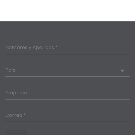
Nombres y Apellidos *
País
Empresa
Correo *