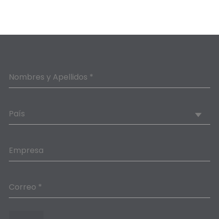
Nombres y Apellidos *
País
Empresa
Correo *