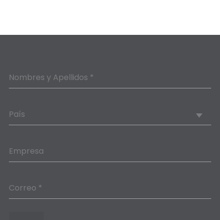
Nombres y Apellidos *
País
Empresa
Correo *