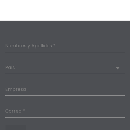
Nombres y Apellidos *
País
Empresa
Correo *