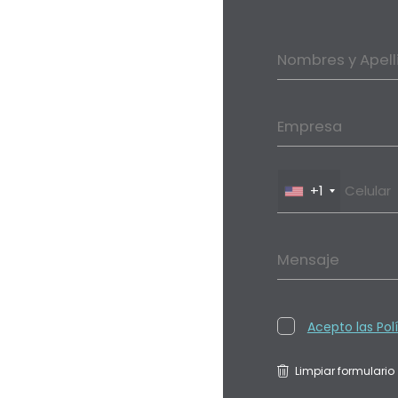
Nombres y Apell
Empresa
+1
Mensaje
Acepto las Pol
Limpiar formulario