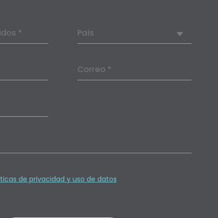
idos *
País
Correo *
íticas de privacidad y uso de datos