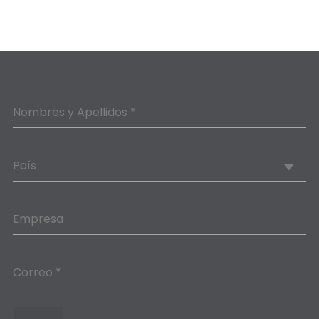
Nombres y Apellidos *
País
Empresa
Correo *