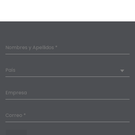
Nombres y Apellidos *
País
Empresa
Correo *