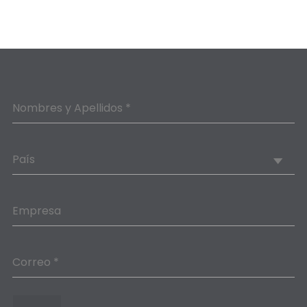
Nombres y Apellidos *
País
Empresa
Correo *