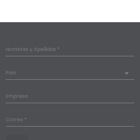
Nombres y Apellidos *
País
Empresa
Correo *