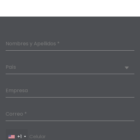
Nombres y Apellidos *
País
Empresa
Correo *
+1