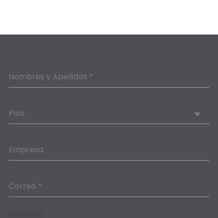
Nombres y Apellidos *
País
Empresa
Correo *