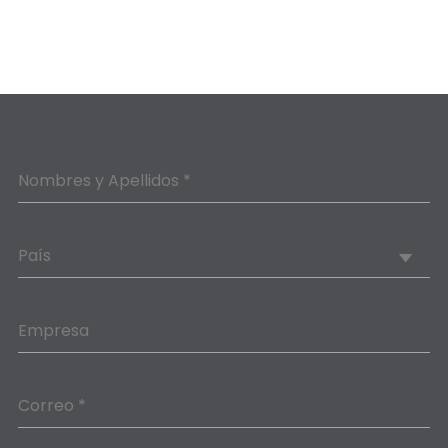
Nombres y Apellidos *
País
Empresa
Correo *